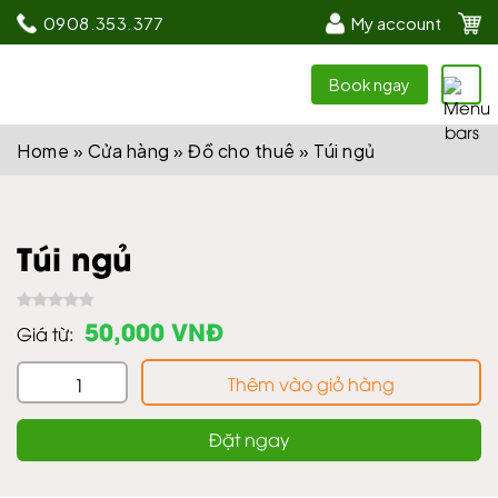
0908.353.377
My account
Book ngay
Home
»
Cửa hàng
»
Đồ cho thuê
»
Túi ngủ
Túi ngủ
50,000 VNĐ
Giá từ:
Thêm vào giỏ hàng
Đặt ngay