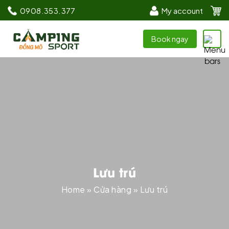
0908.353.377
My account
Book ngay
Lưu trú
Home
»
Cửa hàng
»
Lưu trú