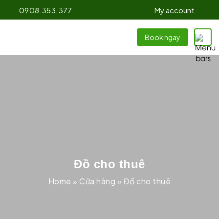
0908.353.377
My account
Book ngay
Đồ cho thuê
Home
»
Cửa hàng
»
Đồ cho thuê