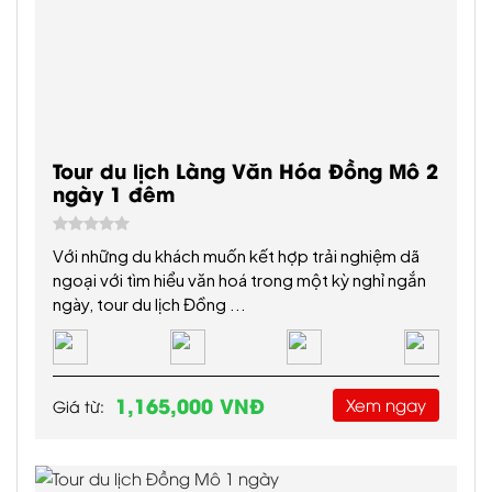
Tour du lịch Làng Văn Hóa Đồng Mô 2
ngày 1 đêm
Với những du khách muốn kết hợp trải nghiệm dã
ngoại với tìm hiểu văn hoá trong một kỳ nghỉ ngắn
ngày, tour du lịch Đồng ...
1,165,000 VNĐ
Xem ngay
Giá từ: