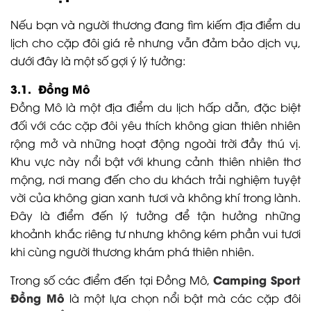
Nếu bạn và người thương đang tìm kiếm địa điểm du
lịch cho cặp đôi giá rẻ nhưng vẫn đảm bảo dịch vụ,
dưới đây là một số gợi ý lý tưởng:
3.1. Đồng Mô
Đồng Mô là một địa điểm du lịch hấp dẫn, đặc biệt
đối với các cặp đôi yêu thích không gian thiên nhiên
rộng mở và những hoạt động ngoài trời đầy thú vị.
Khu vực này nổi bật với khung cảnh thiên nhiên thơ
mộng, nơi mang đến cho du khách trải nghiệm tuyệt
vời của không gian xanh tươi và không khí trong lành.
Đây là điểm đến lý tưởng để tận hưởng những
khoảnh khắc riêng tư nhưng không kém phần vui tươi
khi cùng người thương khám phá thiên nhiên.
Camping Sport
Trong số các điểm đến tại Đồng Mô,
Đồng Mô
là một lựa chọn nổi bật mà các cặp đôi