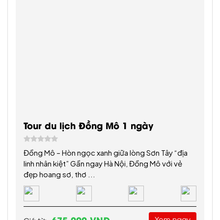
Tour du lịch Đồng Mô 1 ngày
Đồng Mô – Hòn ngọc xanh giữa lòng Sơn Tây “địa
linh nhân kiệt” Gần ngay Hà Nội, Đồng Mô với vẻ
đẹp hoang sơ, thơ ...
675,000 VNĐ
Xem ngay