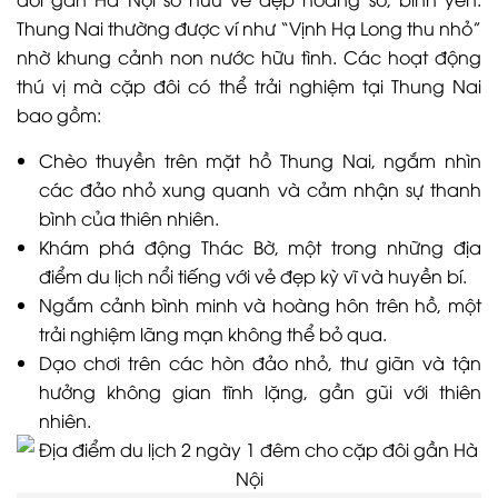
Thung Nai thường được ví như “Vịnh Hạ Long thu nhỏ”
nhờ khung cảnh non nước hữu tình. Các hoạt động
thú vị mà cặp đôi có thể trải nghiệm tại Thung Nai
bao gồm:
Chèo thuyền trên mặt hồ Thung Nai, ngắm nhìn
các đảo nhỏ xung quanh và cảm nhận sự thanh
bình của thiên nhiên.
Khám phá động Thác Bờ, một trong những địa
điểm du lịch nổi tiếng với vẻ đẹp kỳ vĩ và huyền bí.
Ngắm cảnh bình minh và hoàng hôn trên hồ, một
trải nghiệm lãng mạn không thể bỏ qua.
Dạo chơi trên các hòn đảo nhỏ, thư giãn và tận
hưởng không gian tĩnh lặng, gần gũi với thiên
nhiên.