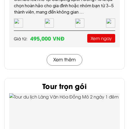
chọn hoàn hảo cho gia đình hoặc nhóm bạn từ 3-5
thành viên, mang đến không gian ...
495,000 VNĐ
Xem ngay
Giá từ:
Xem thêm
Tour trọn gói