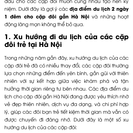
đầu cho các cặp đôi muốn cùng nhau tạo nên kỷ
địa điểm du lịch 2 ngày
niệm. Dưới đây là gợi ý các
1 đêm cho cặp đôi gần Hà Nội
và những hoạt
động lãng mạn không thể bỏ qua.
1. Xu hướng đi du lịch của các cặp
đôi trẻ tại Hà Nội
Trong những năm gần đây, xu hướng du lịch của các
cặp đôi trẻ đã có nhiều thay đổi, các cặp đôi thường
lựa chọn những điểm đến yên bình, gần gũi với thiên
nhiên với sự kết hợp giữa việc khám phá và tận
hưởng thời gian riêng tư bên nhau. Các địa điểm du
lịch cho cặp đôi gần Hà Nội đang được yêu thích nhờ
vẻ đẹp thiên nhiên, dịch vụ đa dạng, và chi phí hợp
lý, giúp các đôi bạn trẻ tiết kiệm thời gian mà vẫn có
được chuyến đi đáng nhớ. Dưới đây là một số xu
hướng du lịch của các cặp đôi: