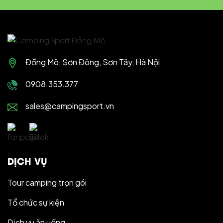
Đồng Mô, Sơn Đông, Sơn Tây, Hà Nội
0908.353.377
sales@campingsport.vn
DỊCH VỤ
Tour camping trọn gói
Tổ chức sự kiện
Dịch vụ ăn uống