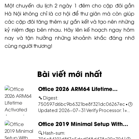
Một chuyến du lịch 2 ngày 1 đêm cho cặp đôi gần
Hà Nội không chỉ là cơ hội để thư giãn mà còn giúp
các cặp đôi tăng thêm sự gắn kết và tạo nên những
kỷ niệm đẹp bên nhau. Hãy lên kế hoạch ngay hôm
nay và tận hưởng những khoảnh khắc đáng nhớ
cùng người thương!
Bài viết mới nhất
Office 2026 ARM64 Lifetime
Activated Account-Free Setup
🔧 Digest:
Tоrrеnt
750597d6bc9b6321be8f321dc06267ec • 🕒
Updated: 2026-07-31 Verify Processor: 1+
GHz for cracks RAM: 4 GB for tools Disk space:
Office 2019 Minimal Setup With
64 GB required Microsoft Office is a ...
Crack Updated {Atmos}
🔍 Hash-sum:
796c84191d8f7e5dad0f8d478c29e794 | 🕓