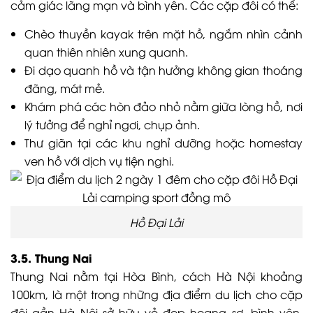
cảm giác lãng mạn và bình yên. Các cặp đôi có thể:
Chèo thuyền kayak trên mặt hồ, ngắm nhìn cảnh
quan thiên nhiên xung quanh.
Đi dạo quanh hồ và tận hưởng không gian thoáng
đãng, mát mẻ.
Khám phá các hòn đảo nhỏ nằm giữa lòng hồ, nơi
lý tưởng để nghỉ ngơi, chụp ảnh.
Thư giãn tại các khu nghỉ dưỡng hoặc homestay
ven hồ với dịch vụ tiện nghi.
Hồ Đại Lải
3.5. Thung Nai
Thung Nai nằm tại Hòa Bình, cách Hà Nội khoảng
100km, là một trong những địa điểm du lịch cho cặp
đôi gần Hà Nội sở hữu vẻ đẹp hoang sơ, bình yên.