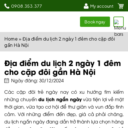
0908.353.377
My account
Book ngay
Home
»
Địa điểm du lịch 2 ngày 1 đêm cho cặp đôi
gần Hà Nội
Địa điểm du lịch 2 ngày 1 đêm
cho cặp đôi gần Hà Nội
Ngày đăng: 30/12/2024
Các cặp đôi trẻ ngày nay có xu hướng tìm kiếm
du lịch ngắn ngày
những chuyến
vừa tiện lợi về mặt
thời gian, vừa tạo cơ hội để thư giãn và vun đắp tình
cảm. Với những điểm đến đẹp, giá cả phải chăng,
du lịch ngắn ngày đang dần trở thành lựa chọn hàng