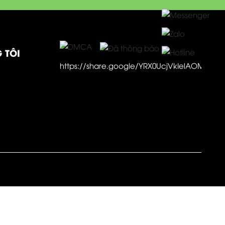
 TÔI
https://share.google/YRX0UcjVkIelAOMR5