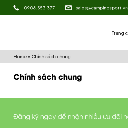
0908.353.377
sales@campingsport.vn
Trang 
Home
»
Chính sách chung
Chính sách chung
Đăng ký ngay để nhận nhiều ưu đãi 