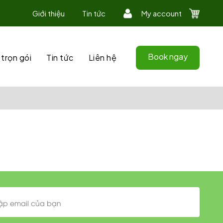
Giới thiệu
Tin tức
My account
Book ngay
 trọn gói
Tin tức
Liên hệ