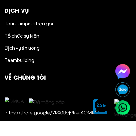
DỊCH VỤ
Tour camping trọn gói
Tổ chức sự kiện
Dịch vụ ăn uống
Teambuilding
VỀ CHÚNG TÔI
https://share.google/YRX0UcjVkIelAOMR5
Copy © 2025 Camping Sport