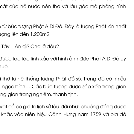
 mát của hồ nước nên thơ và lầu gác mô phỏng hình
ừ bức tượng Phật A Di Đà. Đây là tượng Phật lớn nhất
ượng lên đến 1.200m2.
ợc tạo tác tinh xảo với hình ảnh đức Phật A Di Đà uy
 huệ.
 thờ tự hệ thống tượng Phật đồ sộ. Trong đó có nhiều
, ngọc bích… Các bức tượng được sắp xếp trong gian
ông gian trang nghiêm, thanh tịnh.
ật cổ có giá trị lịch sử lâu đời như: chuông đồng được
c khắc vào niên hiệu Cảnh Hưng năm 1759 và bia đá