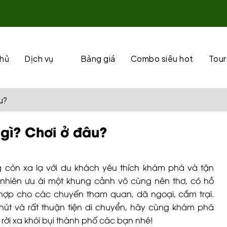
chủ
Dịch vụ
Bảng giá
Combo siêu hot
Tour
u?
 gì? Chơi ở đâu?
 còn xa lạ với du khách yêu thích khám phá và tận
n nhiên ưu ái một khung cảnh vô cùng nên thơ, có hồ
h hợp cho các chuyến tham quan, dã ngoại, cắm trại.
hút và rất thuận tiện di chuyển, hãy cùng khám phá
rời xa khói bụi thành phố các bạn nhé!