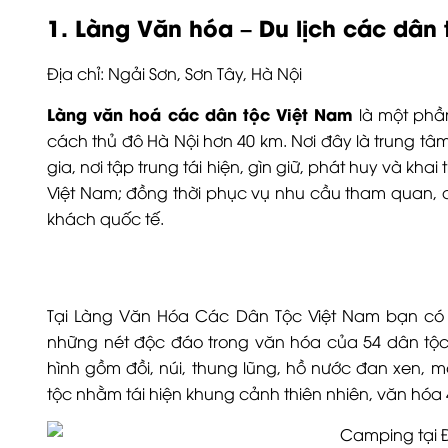
1. Làng Văn hóa – Du lịch các dân
Địa chỉ: Ngải Sơn, Sơn Tây, Hà Nội
Làng văn hoá các dân tộc Việt Nam
là một phần
cách thủ đô Hà Nội hơn 40 km. Nơi đây là
trung tâm
gia, nơi tập trung tái hiện, gìn giữ, phát huy và kh
Việt Nam; đồng thời phục vụ nhu cầu tham quan, 
khách quốc tế.
Tại Làng Văn Hóa Các Dân Tộc Việt Nam bạn có t
những nét độc đáo trong văn hóa của 54 dân tộc. 
hình gồm đồi, núi, thung lũng, hồ nước đan xen,
tộc nhằm tái hiện khung cảnh thiên nhiên, văn hóa