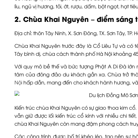
lìu, ngũ vị hương, tỏi, ớt, rượu, dấm, bột ngọt, hạt ti
2. Chùa Khai Nguyên – điểm sáng t
Địa chỉ: thôn Tây Ninh, X. Sơn Đông, TX. Sơn Tây, TP. 
Chùa Khai Nguyên trước đây là Cổ Liêu Tự và có t
Tây bình dị, chùa cách thành phố Hà Nội khoảng 4
Với quy mô bề thế và bức tượng Phật A Di Đà lớn
tâm của đông đảo du khách gần xa. Chùa trở th
Nội
hấp dẫn, mang đến cho khách hành hương, vãn
Kiến trúc chùa Khai Nguyên có sự giao thoa kim cổ.
vẫn giữ được lối kiến trúc cổ kính với nhiều chi t
chùa Khai Nguyên còn mang đậm phong cách truyền
Các công trình được bố trí khéo léo, tạo nên sự hài