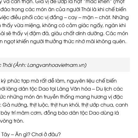
kỳ và cẩn thận. Gia vị để ướp là hạt “mắc khén” (một
ộc đáo trong các món ăn của người Thái là khi chế biến
việc điều phối các vị đắng – cay – mặn – chát. Những
m thấy vừa miệng, không có cảm giác ngấy, ngán khi
ái sẽ thấy vị đậm đà, giàu chất dinh dưỡng. Các món
n ngọt khiến người thưởng thức nhớ mãi không quên.
Thái (Ảnh: Langvanhoavietnam.vn)
ỳ phức tạp mà rất dễ làm, nguyên liệu chế biến
ới làng dân tộc Dao tại Làng Văn hóa – Du lịch các
thức những món ăn truyền thống mang hương vị đặc
 nướng, thịt luộc, thịt hun khói, thịt ướp chua, canh
 bày trí mâm cơm, đồng bào dân tộc Dao dùng lá
vòng tròn.