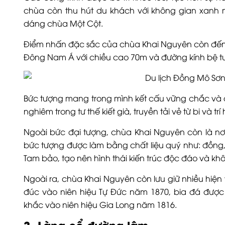
chùa còn thu hút du khách với không gian xanh
dáng chùa Một Cột.
Điểm nhấn đặc sắc của chùa Khai Nguyên còn đến t
Đông Nam Á với chiều cao 70m và đường kính bệ t
Bức tượng mang trong mình kết cấu vững chắc và đư
nghiêm trong tư thế kiết già, truyền tải vẻ từ bi và trí
Ngoài bức đại tượng, chùa Khai Nguyên còn là nơi
bức tượng được làm bằng chất liệu quý như: đồng
Tam bảo, tạo nên hình thái kiến trúc độc đáo và kh
Ngoài ra, chùa Khai Nguyên còn lưu giữ nhiều hiện v
đúc vào niên hiệu Tự Đức năm 1870, bia đá đượ
khắc vào niên hiệu Gia Long năm 1816.
3. Làng cổ đường lâm