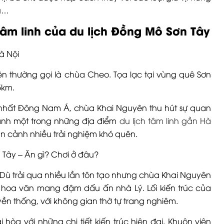
êu…
âm linh của du lịch Đồng Mô Sơn Tây
Hà Nội
ên thường gọi là chùa Cheo. Tọa lạc tại vùng quê Sơn
5km.
 nhất Đông Nam Á, chùa Khai Nguyên thu hút sự quan
ành một trong những địa điểm
du lịch tâm linh gần Hà
 cảnh nhiều trải nghiệm khó quên.
 Dù trải qua nhiều lần tôn tạo nhưng chùa Khai Nguyên
iết, hoa văn mang đậm dấu ấn nhà Lý. Lối kiến trúc của
 thống, với không gian thờ tự trang nghiêm.
 hòa với những chi tiết kiến trúc hiện đại. Khuôn viên