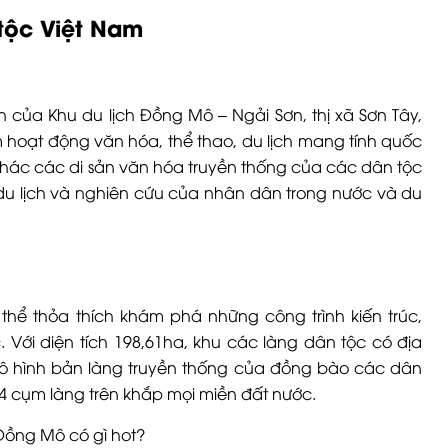
 tộc Việt Nam
 của Khu du lịch Đồng Mô – Ngải Sơn, thị xã Sơn Tây,
 hoạt động văn hóa, thể thao, du lịch mang tính quốc
ai thác các di sản văn hóa truyền thống của các dân tộc
du lịch và nghiên cứu của nhân dân trong nước và du
hể thỏa thích khám phá những công trình kiến trúc,
Với diện tích 198,61ha, khu các làng dân tộc có địa
 mô hình bản làng truyền thống của đồng bào các dân
 4 cụm làng trên khắp mọi miền đất nước.