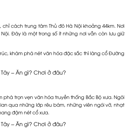
y, chỉ cách trung tâm Thủ đô Hà Nội khoảng 44km.
Nơi
 Nội. Đây là một trong số ít những nơi vẫn còn lưu giữ
 trúc, khám phá nét văn hóa đặc sắc thì làng cổ Đường
 phá trọn vẹn văn hóa truyền thống Bắc Bộ xưa. Ngôi
gian qua những lớp rêu bám, những viên ngói vỡ, nhạt
 mang đậm nét cổ xưa.