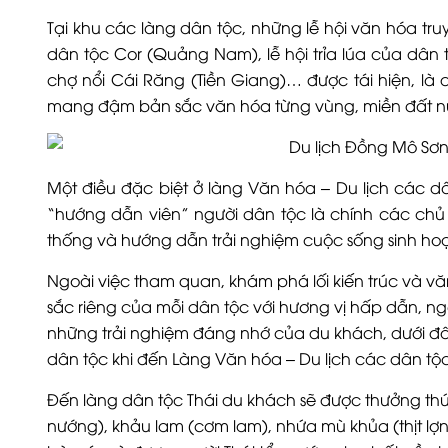
Tại khu các làng dân tộc, những lễ hội văn hóa tr
dân tộc Cor (Quảng Nam), lễ hội trỉa lúa của dân t
chợ nổi Cái Răng (Tiền Giang)… được tái hiện, là 
mang đậm bản sắc văn hóa từng vùng, miền đất n
Một điều đặc biệt ở làng Văn hóa – Du lịch các d
“hướng dẫn viên” người dân tộc là chính các chủ t
thống và hướng dẫn trải nghiệm cuộc sống sinh ho
Ngoài việc tham quan, khám phá lối kiến trúc và 
sắc riêng của mỗi dân tộc với hương vị hấp dẫn, n
những trải nghiệm đáng nhớ của du khách, dưới đâ
dân tộc khi đến Làng Văn hóa – Du lịch các dân tộ
Đến làng dân tộc Thái du khách sẽ được thưởng t
nướng), khảu lam (cơm lam), nhứa mù khủa (thịt lợn h