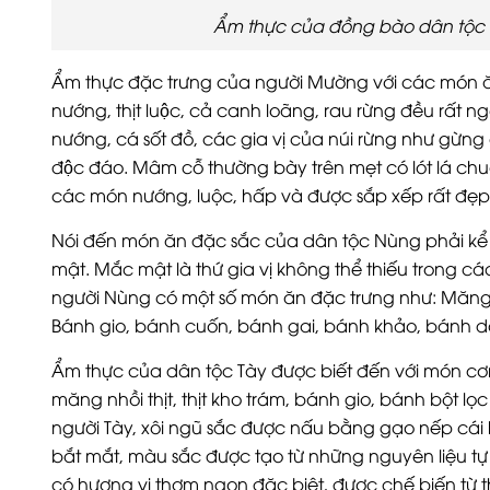
Ẩm thực của đồng bào dân tộc
Ẩm thực đặc trưng của người Mường với các món ăn cơ
nướng, thịt luộc, cả canh loãng, rau rừng đều rất 
nướng, cá sốt đồ, các gia vị của núi rừng như gừng
độc đáo. Mâm cỗ thường bày trên mẹt có lót lá chu
các món nướng, luộc, hấp và được sắp xếp rất đẹp
Nói đến món ăn đặc sắc của dân tộc Nùng phải kể 
mật. Mắc mật là thứ gia vị không thể thiếu trong 
người Nùng có một số món ăn đặc trưng như: Măng
Bánh gio, bánh cuốn, bánh gai, bánh khảo, bánh 
Ẩm thực của dân tộc Tày được biết đến với món cơm 
măng nhồi thịt, thịt kho trám, bánh gio, bánh bột l
người Tày, xôi ngũ sắc được nấu bằng gạo nếp cái 
bắt mắt, màu sắc được tạo từ những nguyên liệu tự
có hương vị thơm ngon đặc biệt, được chế biến từ th