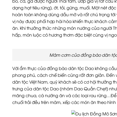
bò, cá, gà được người Thái tẩm, ướp gia vị rất cầu 
dạng hạt tiêu rừng), ớt, tỏi, gừng, muối. Một nét đ
hoàn toàn không dùng dầu mỡ và rất chú trọng tới 
vị này được phối hợp hài hòa khiến thực khách cả
ăn. Khi thưởng thức những món nướng của người Th
hấp, món luộc có hương thơm đặc biệt cùng vị ngo
Mâm cơm của đồng bào dân tộc 
Với ẩm thực của đồng bào dân tộc Dao không cầu k
phong phú, cách chế biến cũng rất đơn giản. Đến v
dân tộc Việt Nam, quý khách sẽ có cơ hội thưởng 
trưng của dân tộc Dao (nhóm Dao Quần Chẹt) như: Gà
măng chua, cá nướng ăn và các loại rau rừng…Để
chuối trải đều trên mâm, xếp các món ăn theo hình 