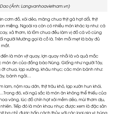
 Dao (Ảnh: Langvanhoavietnam.vn)
m đồ, xôi dẻo, măng chua thịt gà hạt dổi, thịt
ngon miệng. Ngoài ra còn có nhiều món khác lạ như: cá
 cay, xả thơm, lá lồm chua đều làm vị đồ cá vô cùng
ối người Mường gọi là cỗ lá. Trên mỗi mẹt lá bày đủ
 mắt.
đến là món vịt quay, lợn quay nhồi lá và quả mắc
các món ăn của đồng bào Nùng. Giống như người Tày,
 ớt chua, lạp xường, khâu nhục; các món bánh như:
dày, bánh ngải…
lam, nộm rau dớn, thịt trâu khô, lạp xườn hun khói,
ọc…Trong đó, xôi ngũ sắc là món ăn không thể thiếu của
hoa vàng, lúc đồ chín hạt xôi mềm dẻo, mùi thơm dịu,
 nhiên. Tiếp đó là món khau nhục được xem là đặc sản
ịt ba chỉ; được hấp cách thủy với các loại gia vị: húng