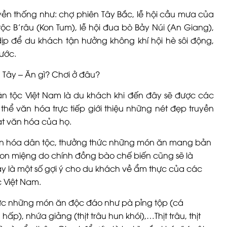
uyền thống như: chợ phiên Tây Bắc, lễ hội cầu mưa của
ộc B’râu (Kon Tum), lễ hội đua bò Bảy Núi (An Giang),
dịp để du khách tận hưởng không khí hội hè sôi động,
ước.
ân tộc Việt Nam là du khách khi đến đây sẽ được các
hể văn hóa trực tiếp giới thiệu những nét đẹp truyền
ạt văn hóa của họ.
văn hóa dân tộc, thưởng thức những món ăn mang bản
gon miệng do chính đồng bào chế biến cũng sẽ là
y là một số gợi ý cho du khách về ẩm thực của các
c Việt Nam.
hức những món ăn độc đáo như pà pỉng tộp (cá
ấp), nhứa giảng (thịt trâu hun khói),…Thịt trâu, thịt