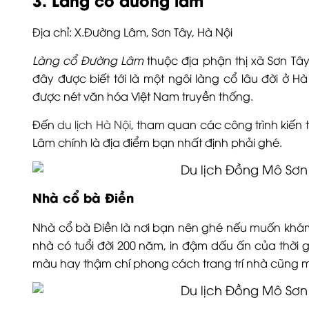
Địa chỉ: X.Đường Lâm, Sơn Tây, Hà Nội
Làng cổ Đường Lâm
thuộc địa phận thị xã Sơn Tâ
đây được biết tới là một ngôi làng cổ lâu đời ở Hà
được nét văn hóa Việt Nam truyền thống.
Đến
du lịch Hà Nội
, tham quan các công trình kiến
Lâm chính là địa điểm bạn nhất định phải ghé.
Nhà cổ bà Điền
Nhà cổ bà Điền là nơi bạn nên ghé nếu muốn khám
nhà có tuổi đời 200 năm, in đậm dấu ấn của thời 
màu hay thậm chí phong cách trang trí nhà cũng