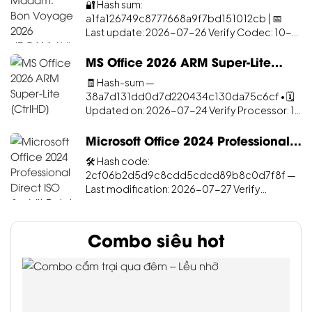
Combo cắm trại qua đêm – Lều nhỡ
Lều Coleman Tough Wide Dome 300/IV là một
trong những sản phẩm lều dã ngoại cao cấp từ
thương hiệu Coleman, nổi tiếng với độ ...
645,000 VNĐ
Xem ngay
Giá từ: