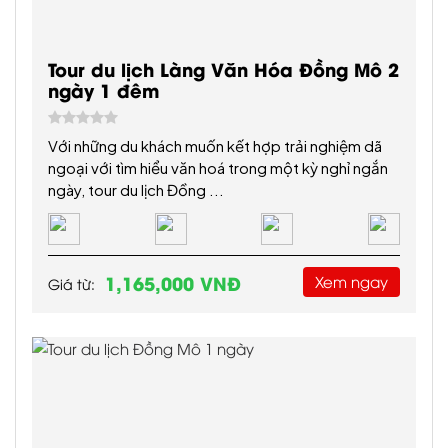
Tour du lịch Đồng Mô 1 ngày
Đồng Mô – Hòn ngọc xanh giữa lòng Sơn Tây “địa
linh nhân kiệt” Gần ngay Hà Nội, Đồng Mô với vẻ
đẹp hoang sơ, thơ ...
675,000 VNĐ
Xem ngay
Giá từ:
Xem thêm