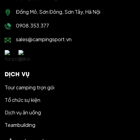
https://share.google/YRX0UcjVkIelAOMR5
Copy © 2025 Camping Sport