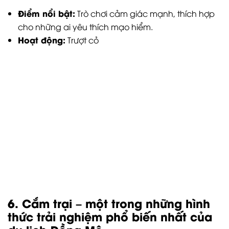
Điểm nổi bật:
Trải nghiệm sống gần gũi với thiên
nhiên; vị trí đắc địa nằm ngay bên hồ Đồng Mô;
không gian rộng rãi; tiện nghi đầy đủ
Hoạt động:
Đốt lửa trại, nướng BBQ, sinh hoạt tập
thể, câu cá, teambuilding
Cắm trại tại Camping Sport Đồng Mô
Một số lưu ý khi đến du lịch Đồng Mô:
Thời điểm thích hợp:
Mùa xuân và mùa thu là thời
điểm lý tưởng để đến Đồng Mô.
Phương tiện di chuyển:
Bạn có thể đi bằng xe
máy, ô tô hoặc xe khách.
Chuẩn bị đồ dùng:
Nón, kính râm, kem chống