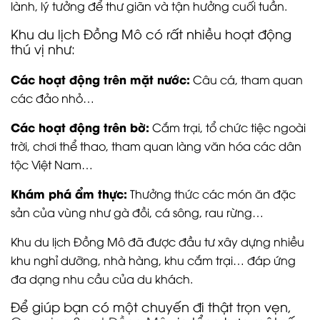
lành, lý tưởng để thư giãn và tận hưởng cuối tuần.
Khu du lịch Đồng Mô có rất nhiều hoạt động
thú vị như:
Các hoạt động trên mặt nước:
Câu cá, tham quan
các đảo nhỏ…
Các hoạt động trên bờ:
Cắm trại, tổ chức tiệc ngoài
trời, chơi thể thao, tham quan làng văn hóa các dân
tộc Việt Nam…
Khám phá ẩm thực:
Thưởng thức các món ăn đặc
sản của vùng như gà đồi, cá sông, rau rừng…
Khu du lịch Đồng Mô đã được đầu tư xây dựng nhiều
khu nghỉ dưỡng, nhà hàng, khu cắm trại… đáp ứng
đa dạng nhu cầu của du khách.
Để giúp bạn có một chuyến đi thật trọn vẹn,