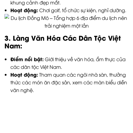
khung cảnh đẹp mắt.
Hoạt động:
Chơi golf, tổ chức sự kiện, nghỉ dưỡng.
3. Làng Văn Hóa Các Dân Tộc Việt
Nam:
Điểm nổi bật:
Giới thiệu về văn hóa, ẩm thực của
các dân tộc Việt Nam.
Hoạt động:
Tham quan các ngôi nhà sàn, thưởng
thức các món ăn đặc sản, xem các màn biểu diễn
văn nghệ.
4. Biệt thự Phan Thị – địa điểm quay
phim Người Phán Xử tại khu du lịch
Đồng Mô