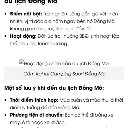
nắng, quần áo thoải mái, giày dép thích hợp cho
việc đi bộ.
Lời khuyên để có chuyến du lịch Đồng Mô
trọn vẹn:
Lên kế hoạch trước khi đi:
Để có một chuyến đi
trọn vẹn, bạn nên lên kế hoạch cụ thể về các địa
điểm muốn tham quan, các hoạt động muốn trải
nghiệm và thời gian dành cho mỗi hoạt động.
Thuê thuyền:
Để khám phá hồ Đồng Mô một cách
trọn vẹn, bạn có thể thuê thuyền để tham quan
các đảo nhỏ.
Thưởng thức ẩm thực địa phương:
Đừng bỏ lỡ cơ
hội thưởng thức các món ăn đặc sản của vùng du
lịch Đồng Mô như gà đồi, cá sông, rau rừng.
Nếu bạn đang lên kế hoạch cho chuyến du lịch
Đồng Mô, và có hứng thú với hình thức cắm trại,
dã ngoại, mời bạn bấm
liên hệ
để Camping Sport