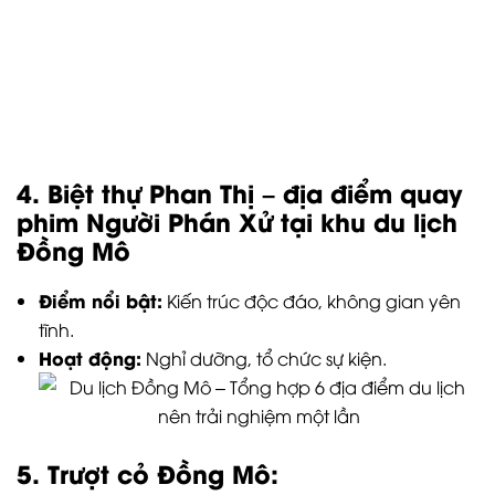
Điểm nổi bật:
Kiến trúc độc đáo, không gian yên
tĩnh.
Hoạt động:
Nghỉ dưỡng, tổ chức sự kiện.
5. Trượt cỏ Đồng Mô:
Điểm nổi bật:
Trò chơi cảm giác mạnh, thích hợp
cho những ai yêu thích mạo hiểm.
Hoạt động:
Trượt cỏ
6. Cắm trại – một trong những hình
thức trải nghiệm phổ biến nhất của
du lịch Đồng Mô