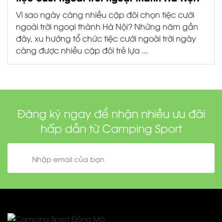
Đồng Mô, Sơn Đông, Sơn Tây, Hà Nội
0908.353.377
sales@campingsport.vn
DỊCH VỤ
Tour camping trọn gói
Tổ chức sự kiện
Dịch vụ ăn uống
Teambuilding
VỀ CHÚNG TÔI